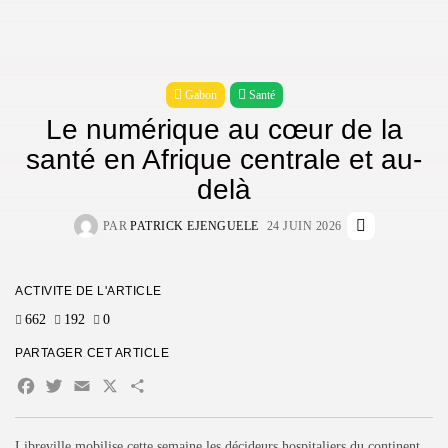
619 Articles
DERNIERS AVIS
Gabon
Santé
Le numérique au cœur de la
CTA Title
santé en Afrique centrale et au-
CTA Content
delà
SUIVEZ-NOUS
PAR
PATRICK EJENGUELE
24 JUIN 2026
REJOIGNEZ NOTRE COMMUNAUTÉ
ACTIVITÉ DE L'ARTICLE
662
192
0
En appuyant sur le bouton S'inscrire, vous confirmez avoir lu et
PARTAGER CET ARTICLE
accepté notre
Politique de confidentialité
et nos
Conditions
d'utilisation
Facebook
Twitter
Email
X
Partager
Libreville mobilise cette semaine les décideurs hospitaliers du continent