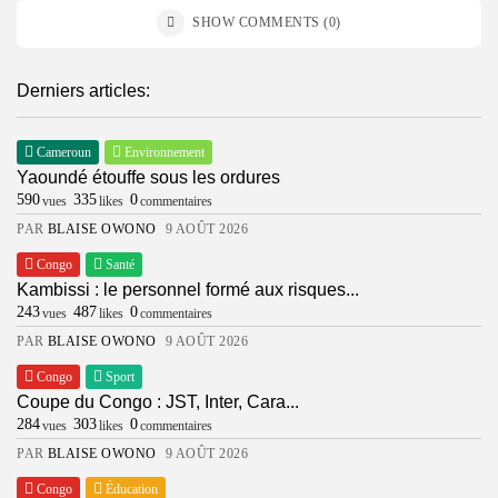
SHOW COMMENTS (0)
Derniers articles:
Cameroun
Environnement
Yaoundé étouffe sous les ordures
590
335
0
vues
likes
commentaires
PAR
BLAISE OWONO
9 AOÛT 2026
Congo
Santé
Kambissi : le personnel formé aux risques...
243
487
0
vues
likes
commentaires
PAR
BLAISE OWONO
9 AOÛT 2026
Congo
Sport
Coupe du Congo : JST, Inter, Cara...
284
303
0
vues
likes
commentaires
PAR
BLAISE OWONO
9 AOÛT 2026
Congo
Éducation