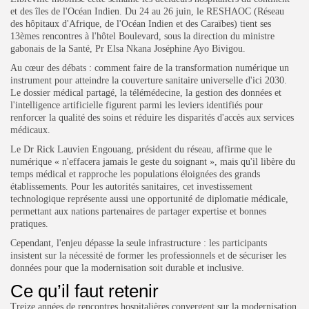
et des îles de l'Océan Indien. Du 24 au 26 juin, le RESHAOC (Réseau
des hôpitaux d'Afrique, de l'Océan Indien et des Caraïbes) tient ses
13èmes rencontres à l'hôtel Boulevard, sous la direction du ministre
gabonais de la Santé, Pr Elsa Nkana Joséphine Ayo Bivigou.
Au cœur des débats : comment faire de la transformation numérique un
instrument pour atteindre la couverture sanitaire universelle d'ici 2030.
Le dossier médical partagé, la télémédecine, la gestion des données et
l'intelligence artificielle figurent parmi les leviers identifiés pour
renforcer la qualité des soins et réduire les disparités d'accès aux services
médicaux.
Le Dr Rick Lauvien Engouang, président du réseau, affirme que le
numérique « n'effacera jamais le geste du soignant », mais qu'il libère du
temps médical et rapproche les populations éloignées des grands
établissements. Pour les autorités sanitaires, cet investissement
technologique représente aussi une opportunité de diplomatie médicale,
permettant aux nations partenaires de partager expertise et bonnes
pratiques.
Cependant, l'enjeu dépasse la seule infrastructure : les participants
insistent sur la nécessité de former les professionnels et de sécuriser les
données pour que la modernisation soit durable et inclusive.
Ce qu’il faut retenir
Treize années de rencontres hospitalières convergent sur la modernisation