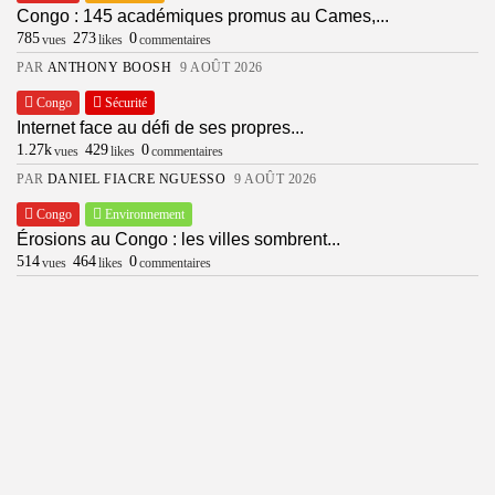
Congo : 145 académiques promus au Cames,...
2026 in237, Inc.
785
273
0
vues
likes
commentaires
PAR
ANTHONY BOOSH
9 AOÛT 2026
Congo
Sécurité
Internet face au défi de ses propres...
1.27k
429
0
vues
likes
commentaires
PAR
DANIEL FIACRE NGUESSO
9 AOÛT 2026
Congo
Environnement
Érosions au Congo : les villes sombrent...
514
464
0
vues
likes
commentaires
PAR
DANIEL FIACRE NGUESSO
9 AOÛT 2026
Cameroun
Économie
Vaalco Energy plongée en déficit : 51,3...
1.54k
141
0
vues
likes
commentaires
PAR
DANIEL FIACRE NGUESSO
9 AOÛT 2026
Cameroun
Économie
RDC : interdiction d’exporter le cuivre et...
336
235
0
vues
likes
commentaires