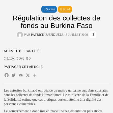
DERNIERS AVIS
Société
Tchad
Régulation des collectes de
fonds au Burkina Faso
CTA Title
PAR
PATRICK EJENGUELE
8 JUILLET 2026
CTA Content
ACTIVITÉ DE L'ARTICLE
SUIVEZ-NOUS
1.10k
378
0
PARTAGER CET ARTICLE
REJOIGNEZ NOTRE COMMUNAUTÉ
Facebook
Twitter
Email
X
Partager
En appuyant sur le bouton S'inscrire, vous confirmez avoir lu et
accepté notre
Politique de confidentialité
et nos
Conditions
Les autorités burkinabè ont décidé de mettre un terme aux abus constatés
d'utilisation
dans les collectes de fonds Humanitaires. Le ministère de la Famille et de
la Solidarité estime que ces pratiques portent atteinte à la dignité des
personnes vulnérables.
Le gouvernement a donc mis en place une réglementation plus stricte