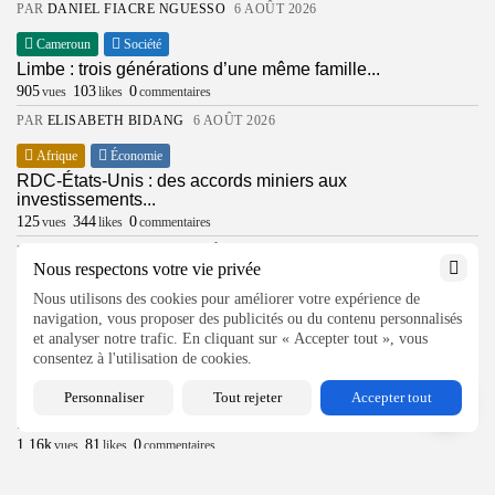
PAR
DANIEL FIACRE NGUESSO
6 AOÛT 2026
Cameroun
Société
Limbe : trois générations d’une même famille...
905
103
0
vues
likes
commentaires
PAR
ELISABETH BIDANG
6 AOÛT 2026
Afrique
Économie
RDC-États-Unis : des accords miniers aux
investissements...
2026 in237, Inc.
125
344
0
vues
likes
commentaires
PAR
ANTHONY BOOSH
6 AOÛT 2026
Nous respectons votre vie privée
Cameroun
Politique
Nous utilisons des cookies pour améliorer votre expérience de
Cameroun : deux mois sans Paul Biya,...
navigation, vous proposer des publicités ou du contenu personnalisés
1.20k
191
0
vues
likes
commentaires
et analyser notre trafic. En cliquant sur « Accepter tout », vous
consentez à l'utilisation de cookies.
PAR
ELISABETH BIDANG
6 AOÛT 2026
Personnaliser
Tout rejeter
Accepter tout
Cameroun
Éducation
Douala : les jeunes camerounais conquis par...
1.16k
81
0
vues
likes
commentaires
PAR
DANIEL FIACRE NGUESSO
6 AOÛT 2026