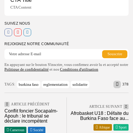
CTA Content
SUIVEZ NOUS
REJOIGNEZ NOTRE COMMUNAUTÉ
En appuyant sur le bouton S'inscrire, vous confirmez avoir lu et accepté notre
Politique de confidentialité
et nos
Conditions d'utilisation
378
burkina faso
reglementation
solidarite
TAGS:
ARTICLE PRÉCÉDENT
ARTICLE SUIVANT
Conflit foncier Socapalm-
Afrobasket U18 : Défaite du
Apouh : le tribunal se
Burkina Faso face au...
déclare incompétent
Afrique
Sport
Cameroun
Société