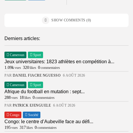
SHOW COMMENTS (0)
Derniers articles:
Cameroun
Sport
Jeux universitaires: 1823 athlètes en compétition à...
1.09k
320
0
vues
likes
commentaires
PAR
DANIEL FIACRE NGUESSO
6 AOÛT 2026
Cameroun
Sport
Afrique du football en mutation : sept...
288
18
0
vues
likes
commentaires
PAR
PATRICK EJENGUELE
6 AOÛT 2026
Congo
Société
Congo: le centre d’Aubeville face au défi...
195
317
0
vues
likes
commentaires