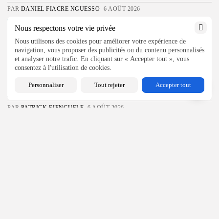
PAR
DANIEL FIACRE NGUESSO
6 AOÛT 2026
Cameroun
Sport
Nous respectons votre vie privée
Jeux universitaires: 1823 athlètes en compétition à...
Nous utilisons des cookies pour améliorer votre expérience de
1.09k
320
0
vues
likes
commentaires
navigation, vous proposer des publicités ou du contenu personnalisés
PAR
DANIEL FIACRE NGUESSO
6 AOÛT 2026
et analyser notre trafic. En cliquant sur « Accepter tout », vous
consentez à l'utilisation de cookies.
Cameroun
Sport
Afrique du football en mutation : sept...
Personnaliser
Tout rejeter
Accepter tout
288
18
0
vues
likes
commentaires
PAR
PATRICK EJENGUELE
6 AOÛT 2026
Congo
Société
Congo: le centre d’Aubeville face au défi...
195
317
0
vues
likes
commentaires
PAR
DANIEL FIACRE NGUESSO
6 AOÛT 2026
Cameroun
Société
Limbe : trois générations d’une même famille...
905
103
0
vues
likes
commentaires
PAR
ELISABETH BIDANG
6 AOÛT 2026