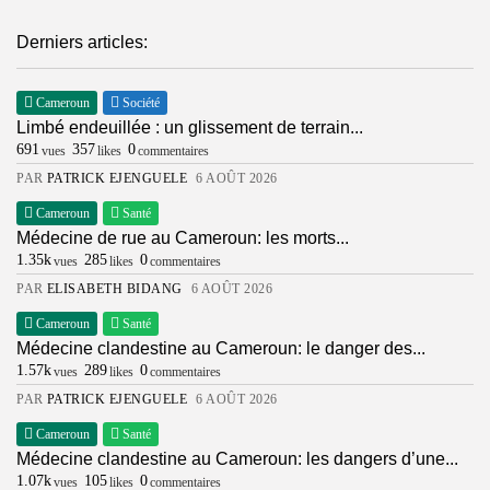
Derniers articles:
Cameroun
Société
Limbé endeuillée : un glissement de terrain...
691
357
0
vues
likes
commentaires
PAR
PATRICK EJENGUELE
6 AOÛT 2026
Cameroun
Santé
Médecine de rue au Cameroun: les morts...
1.35k
285
0
vues
likes
commentaires
PAR
ELISABETH BIDANG
6 AOÛT 2026
Cameroun
Santé
Médecine clandestine au Cameroun: le danger des...
1.57k
289
0
vues
likes
commentaires
PAR
PATRICK EJENGUELE
6 AOÛT 2026
Cameroun
Santé
Médecine clandestine au Cameroun: les dangers d’une...
1.07k
105
0
vues
likes
commentaires
2026 in237, Inc.