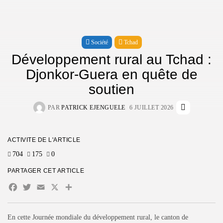
599 Articles
DERNIERS AVIS
Société
Tchad
Développement rural au Tchad :
CTA Title
Djonkor-Guera en quête de
CTA Content
soutien
SUIVEZ-NOUS
PAR
PATRICK EJENGUELE
6 JUILLET 2026
REJOIGNEZ NOTRE COMMUNAUTÉ
ACTIVITÉ DE L'ARTICLE
704
175
0
PARTAGER CET ARTICLE
En appuyant sur le bouton S'inscrire, vous confirmez avoir lu et
accepté notre
Politique de confidentialité
et nos
Conditions
Facebook
Twitter
Email
X
Partager
d'utilisation
En cette Journée mondiale du développement rural, le canton de