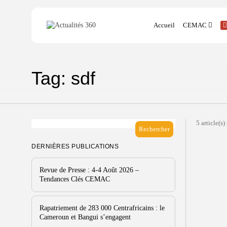
Search
Accueil
CEMAC
for:
Cameroun
Tag: sdf
Centrafrique
Congo
Gabon
Guinée Équatori
5 article(s)
Rechercher
Tchad
DERNIÈRES PUBLICATIONS
Revue de Presse : 4-4 Août 2026 –
Tendances Clés CEMAC
Rapatriement de 283 000 Centrafricains : le
Cameroun et Bangui s’engagent