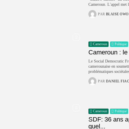
Cameroun. L'appel met l'
PAR
BLAISE OW
Cameroun
Politique
Cameroun : le 
Le Social Democratic Fro
camerounaise en soumetta
problématiques sociétales
PAR
DANIEL FIA
Cameroun
Politique
SDF: 36 ans a
quel...