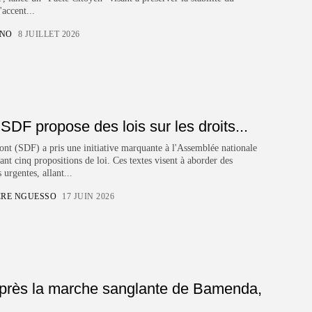
650 Articles
accent...
Tchad
ONO
8 JUILLET 2026
589 Articles
DERNIERS AVIS
SDF propose des lois sur les droits...
CTA Title
nt (SDF) a pris une initiative marquante à l'Assemblée nationale
nt cinq propositions de loi. Ces textes visent à aborder des
CTA Content
 urgentes, allant...
CRE NGUESSO
17 JUIN 2026
SUIVEZ-NOUS
REJOIGNEZ NOTRE COMMUNAUTÉ
près la marche sanglante de Bamenda,