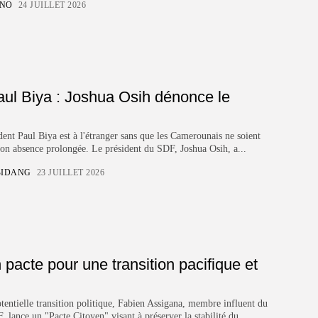
ONO
24 JUILLET 2026
Congo
Panafricanisme : Le
Congo et la...
4 AOÛT 2026
Congo
ul Biya : Joshua Osih dénonce le
Congo : deux
ambassadeurs accrédités
au...
4 AOÛT 2026
dent Paul Biya est à l'étranger sans que les Camerounais ne soient
son absence prolongée. Le président du SDF, Joshua Osih, a...
CATÉGORIES TENDANCE
BIDANG
23 JUILLET 2026
Cameroun
1053 Articles
Sport
692 Articles
pacte pour une transition pacifique et
Société
650 Articles
tentielle transition politique, Fabien Assigana, membre influent du
Afrique
 lance un "Pacte Citoyen" visant à préserver la stabilité du