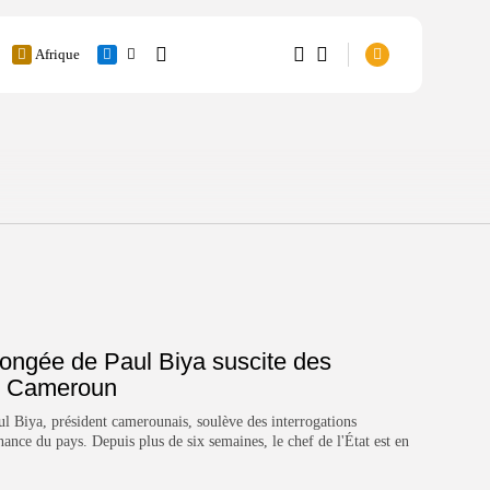
Afrique
Sports
RECHERCHER
1
1
Culture
Santé
ARTICLES RÉCENTS
Technologie
Désolé, vous n'avez pas
encore d'articles favoris.
Revue de presse
Revue de Presse : 4-4
Août...
0
5 AOÛT 2026
longée de Paul Biya suscite des
u Cameroun
Cameroun
Rapatriement de 283 000
l Biya, président camerounais, soulève des interrogations
Centrafricains :...
nance du pays. Depuis plus de six semaines, le chef de l'État est en
4 AOÛT 2026