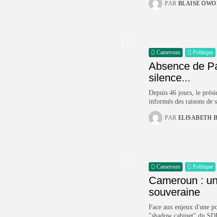
PAR
BLAISE OW
Cameroun
Politique
Absence de Pa
silence...
Depuis 46 jours, le prési
informés des raisons de 
PAR
ELISABETH 
Cameroun
Politique
Cameroun : un 
souveraine
Face aux enjeux d'une po
"shadow cabinet" du SDF,