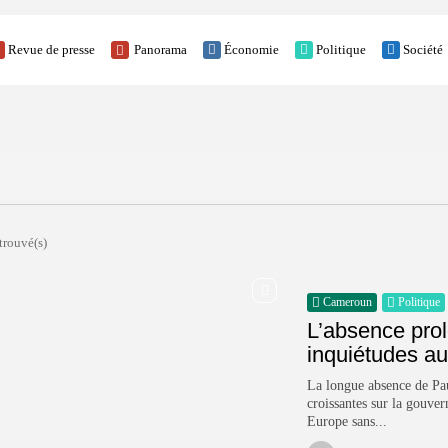
Revue de presse
Panorama
Économie
Politique
Société
ale
 trouvé(s)
Cameroun
Politique
L’absence pro
inquiétudes a
La longue absence de Pau
croissantes sur la gouver
Europe sans...