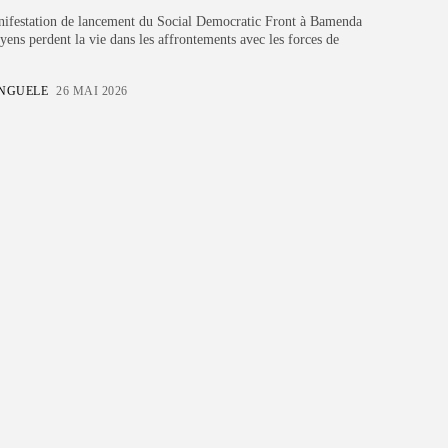
En appuyant sur le bouton S'inscrire, vous confirmez
ifestation de lancement du Social Democratic Front à Bamenda
avoir lu et accepté notre
Politique de confidentialité
et
nos
Conditions d'utilisation
yens perdent la vie dans les affrontements avec les forces de
ENGUELE
26 MAI 2026