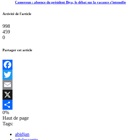
Cameroun : absence du président Biya, le débat sur la vacance s’intensifie
Activité de l'article
998
459
0
Partager cet article
Facebook
Twitter
Email
X
0%
Partager
Haut de page
Tags:
abidjan
adolescente